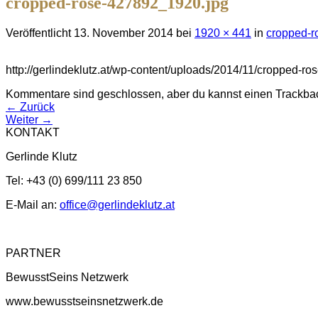
cropped-rose-427892_1920.jpg
Veröffentlicht
13. November 2014
bei
1920 × 441
in
cropped-r
http://gerlindeklutz.at/wp-content/uploads/2014/11/cropped-r
Kommentare sind geschlossen, aber du kannst einen Trackbac
←
Zurück
Weiter
→
KONTAKT
Gerlinde Klutz
Tel: +43 (0) 699/111 23 850
E-Mail an:
office@gerlindeklutz.at
PARTNER
BewusstSeins Netzwerk
www.bewusstseinsnetzwerk.de